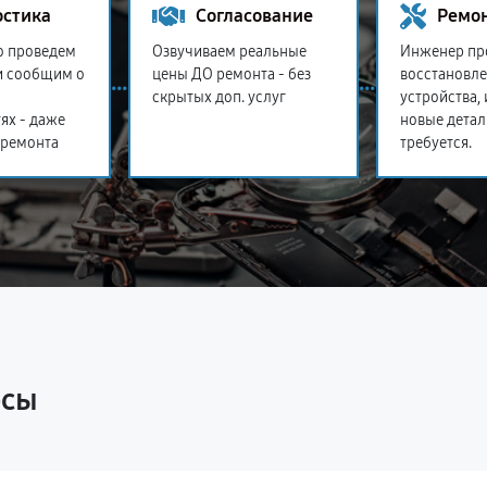
остика
Согласование
Ремо
о проведем
Озвучиваем реальные
Инженер пр
и сообщим о
цены ДО ремонта - без
восстановл
скрытых доп. услуг
устройства,
ях - даже
новые детал
 ремонта
требуется.
осы