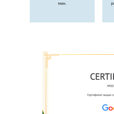
мин.
р