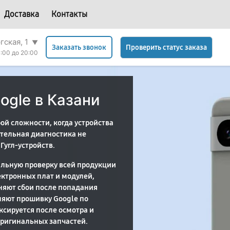
Доставка
Контакты
гская, 1
▼
Проверить статус заказа
Заказать звонок
:00 до 20:00
ogle в Казани
й сложности, когда устройства
тельная диагностика не
Гугл-устройств.
альную проверку всей продукции
ектронных плат и модулей,
яют сбои после попадания
ляют прошивку Google по
сируется после осмотра и
оригинальных запчастей.