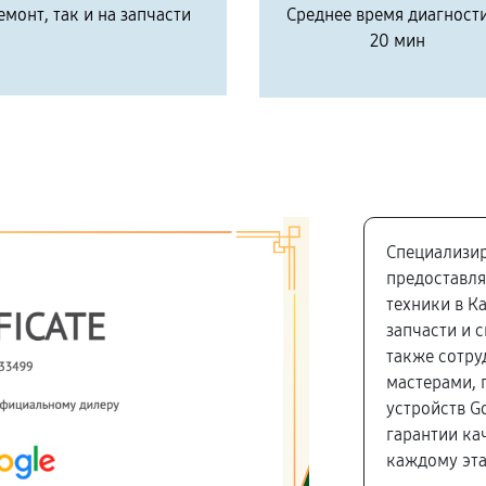
емонт, так и на запчасти
Среднее время диагност
20 мин
Специализир
предоставля
техники в К
запчасти и 
также сотр
мастерами, 
устройств G
гарантии ка
каждому эта