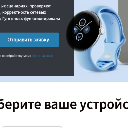
ных сценариях: проверяют
, корректность сетевых
а Гугл вновь функционировала
Отправить заявку
е на обработку моих
персональных
ерите ваше устрой