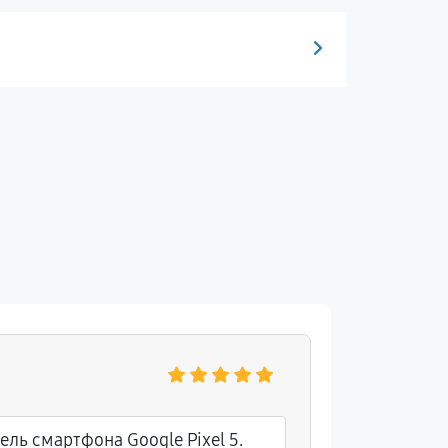
Григори
ель смартфона Google Pixel 5.
Доставил